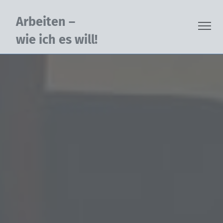
Arbeiten - wie ich es will | D
springen
Arbeiten –
Me
wie ich es will!