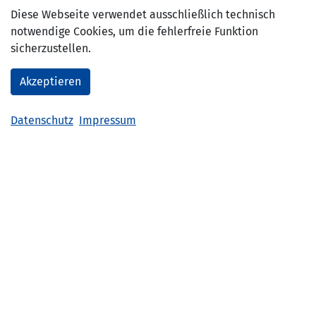
Diese Webseite verwendet ausschließlich technisch
notwendige Cookies, um die fehlerfreie Funktion
sicherzustellen.
v.l.n.r.: Jill Backs, Noemi Heck, Felix Fankhänel, Daniel Krüger, Joline
Düring
Akzeptieren
Datenschutz
Impressum
Na