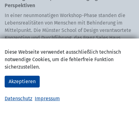
Perspektiven
In einer neunmonatigen Workshop-Phase standen die
Lebensrealitäten von Menschen mit Behinderung im
Mittelpunkt. Die Münster School of Design verantwortete
Konzeption und Durchführung, das Franz Sales Haus
übernahm die Akquise der Co-Designer:innen sowie die
Diese Webseite verwendet ausschließlich technisch
organisatorische Vorbereitung.
notwendige Cookies, um die fehlerfreie Funktion
Die Workshops folgten einem explorativen
sicherzustellen.
Forschungsansatz mit offenen und anpassungsfähigen
Methoden. Ziel war es, neue Sichtweisen zu erschließen
Akzeptieren
und ein tieferes Verständnis für individuelle
Lebenszusammenhänge zu gewinnen. Im Mittelpunkt
Datenschutz
Impressum
stand das gemeinsame kreative Gestalten, durch das
persönliche Erfahrungen und Perspektiven sichtbar
wurden – etwa in Bereichen wie Schule, Arbeit, Freizeit
oder Wohnen.
Na
Mithilfe kreativer Methoden wie Zeichnen, Basteln,