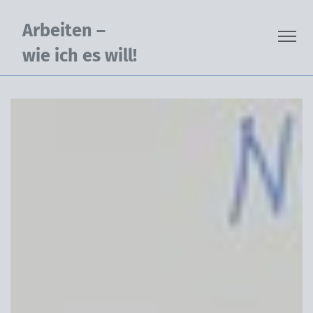
Arbeiten - wie ich es will |
springen
Arbeiten –
Me
wie ich es will!